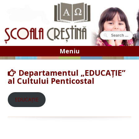
Sari
la
conținut
Meniu
Departamentul „EDUCAȚIE”
al Cultului Penticostal
EDUCAȚIE